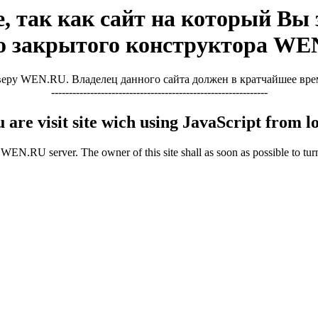
, так как сайт на который Вы з
о закрытого конструктора WE
ру WEN.RU. Владелец данного сайта должен в кратчайшее время 
-------------------------------------------------------------
u are visit site wich using JavaScript from
WEN.RU server. The owner of this site shall as soon as possible to turn 