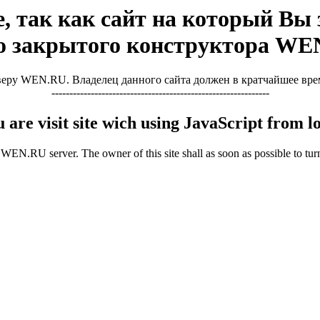
, так как сайт на который Вы з
о закрытого конструктора WE
ру WEN.RU. Владелец данного сайта должен в кратчайшее время 
-------------------------------------------------------------
u are visit site wich using JavaScript from
WEN.RU server. The owner of this site shall as soon as possible to turn 